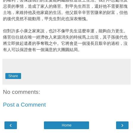
忌畏的事情，造成了家人的痛苦。對甲先生而言，還好他不需要那塊
土地，來維持他及他家庭的生活。他父親辛辛苦苦賺來的財富，但他
的後代竟然不能動用，甲先生對此也深表慚愧。
但對許多小康之家來說，也許不像甲先生這麼幸運，能夠自力更生。
痛苦往往就在唯一經濟收入來源消失的時候馬上出現，其子孫後代也
將立即掀起遺產的爭奪戰之中。它將會是一個漫長且艱辛的過程，沒
有人可以保證會有一個滿意的大團圓結局。
Share
No comments:
Post a Comment
‹
›
Home