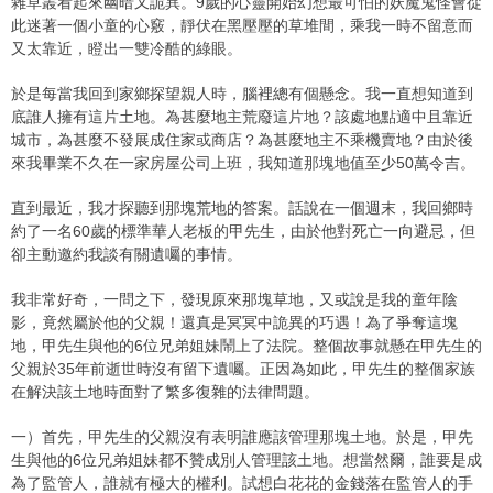
雜草叢看起來幽暗又詭異。9歲的心靈開始幻想最可怕的妖魔鬼怪會從
此迷著一個小童的心竅，靜伏在黑壓壓的草堆間，乘我一時不留意而
又太靠近，瞪出一雙冷酷的綠眼。
於是每當我回到家鄉探望親人時，腦裡總有個懸念。我一直想知道到
底誰人擁有這片土地。為甚麼地主荒廢這片地？該處地點適中且靠近
城市，為甚麼不發展成住家或商店？為甚麼地主不乘機賣地？由於後
來我畢業不久在一家房屋公司上班，我知道那塊地值至少50萬令吉。
直到最近，我才探聽到那塊荒地的答案。話說在一個週末，我回鄉時
約了一名60歲的標準華人老板的甲先生，由於他對死亡一向避忌，但
卻主動邀約我談有關遺囑的事情。
我非常好奇，一問之下，發現原來那塊草地，又或說是我的童年陰
影，竟然屬於他的父親！還真是冥冥中詭異的巧遇！為了爭奪這塊
地，甲先生與他的6位兄弟姐妹鬧上了法院。整個故事就懸在甲先生的
父親於35年前逝世時沒有留下遺囑。正因為如此，甲先生的整個家族
在解決該土地時面對了繁多復雜的法律問題。
一）首先，甲先生的父親沒有表明誰應該管理那塊土地。於是，甲先
生與他的6位兄弟姐妹都不贊成別人管理該土地。想當然爾，誰要是成
為了監管人，誰就有極大的權利。試想白花花的金錢落在監管人的手