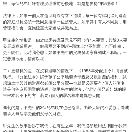
裡，每個兄弟姐妹有理沒理爭前恐後地，就是想要得到管理權！
法律上，如果一個人在逝世時沒有立下遺囑，每一位有權利得到遺產
的家庭成員必須一致同意推舉一位監管人。如果其中有人不同意，那
管理權則會一直拖延至大家達成共識為止。
甲先生的情形是，由於缺乏共識及意見不同（有4人要賣，其餘3人要
發展成商業用途），結果兩頭不到岸─那塊土地不能賣，也不能租，
更不能住。此時我心想，如果甲先生的父親發現家庭如此不和睦，一
定悲痛欲絕，情何以堪。
二）更糟糕的是，在沒有遺囑的情況下，《1958年分配法令》將會被
執行。《分配法令》賦予孩子公平地繼承母親及父親財產的權利。試
想該土地與其他財產都必須公平分配—也就是必須要有7個人的署名，
這是何等麻煩困難的過程。聽甲先生的說法，他們7 個兄弟姐妹的眼
里根本容不下對方，若要7個人的署名根本是異想天開。
諷刺的是，甲先生的3個兄弟現在也已逝世。由於大家的不妥協，造成
繼承人無法享受他們父母的財產。
甲先生的故事告訴了我們，在有生之年，我們必須應用法律賜予我們
的權利，去保護我們的至愛能夠繼續在這世上生活。我們不想處理及