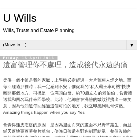
U Wills
Wills, Trusts and Estate Planning
▼
Friday, 15 April 2016
遺富管理你不處理，造成後代永遠的痛
柔佛一個小鎮是我的家鄉，上學時必定經過一大片荒蕪人煙之地。而
每回經過那裡時，我一定感到不安，催促我的“私人霸王車司機”快快
離開那個地方。司機是一位滿頭白發、約70歲左右的老伯伯，負責接
送我和四名玩伴來回學校。此時，他總會在滿臉的皺紋裡擠出一絲笑
意，因為他知道每回經過這個可怕的地方，我立即感到毛骨悚然。
Amazing things happen when you say Yes
會覺得雞皮疙瘩的原因，是因為迎面而來的畫面不只野草叢生，而且
鋪天蓋地覆蓋著整片草甸，傍晚日落還有野狗糾群結眾，整個沒膝的