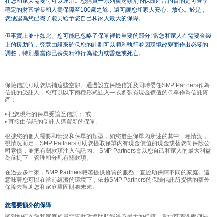
在您和家人需要時可以運用。您購買一系列廣泛類別的保險產品的目的是可兼享
穩定的財富增長和人壽保障至100歲之餘，還可讓您和家人安心、放心。於是，
您便認為您已盡了能力給予您自己和家人最大的保障。
但事實上並非如此。您可能已忽略了保單裡最重要的部分: 當您和家人在需要金錢
上的援助時，究竟由誰來確保您的計劃可以順利執行並因環境改變而作出必要的
調整，特別是當你已喪失精神行為能力或昏迷或死亡。
保險信託可助您填補這些空隙。通過設立保險信託及同時委任SMP Partners作為
信託的受託人，您可以以下兩種形式註入一或多張有現金價值的保單作為信託資
產：
• 把您現行的保單受讓至信託； 或
• 直接由信託的受託人購買新的保單。
根據您的個人需要和情況和保單的類型，如您發生保單內所述的其中一種情況，
視情況而定，SMP Partners可助您提取保單內有現金價值的現金或替您向保險公
司索償，並把有關款項注入信託內。 SMP Partners會以您自己和家人的最大利益
為前提下，管理和分配有關款項。
在過去多年來，SMP Partners籍著提供優質的服務一直協助保障不同的家庭。這
意味著您可以在當前經濟的環境下，依賴SMP Partners的保險信託所提供的額外
保障去幫助您和家庭鞏固財務未來。
您需要額外的保障
談到如何在您和家庭成員需要財政援助時能給予最大的保護，當中可牽涉兩個過