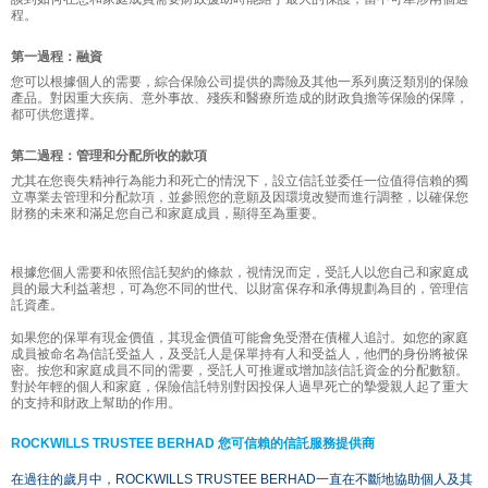
程。
第一過程：融資
您可以根據個人的需要，綜合保險公司提供的壽險及其他一系列廣泛類別的保險
產品。對因重大疾病、意外事故、殘疾和醫療所造成的財政負擔等保險的保障，
都可供您選擇。
第二過程：管理和分配所收的款項
尤其在您喪失精神行為能力和死亡的情況下，設立信託並委任一位值得信賴的獨
立專業去管理和分配款項，並參照您的意願及因環境改變而進行調整，以確保您
財務的未來和滿足您自己和家庭成員，顯得至為重要。
根據您個人需要和依照信託契約的條款，視情況而定，受託人以您自己和家庭成
員的最大利益著想，可為您不同的世代、以財富保存和承傳規劃為目的，管理信
託資產。
如果您的保單有現金價值，其現金價值可能會免受潛在債權人追討。如您的家庭
成員被命名為信託受益人，及受託人是保單持有人和受益人，他們的身份將被保
密。按您和家庭成員不同的需要，受託人可推遲或增加該信託資金的分配數額。
對於年輕的個人和家庭，保險信託特別對因投保人過早死亡的摯愛親人起了重大
的支持和財政上幫助的作用。
ROCKWILLS TRUSTEE BERHAD 您可信賴的信託服務提供商
在過往的歲月中，ROCKWILLS TRUSTEE BERHAD一直在不斷地協助個人及其