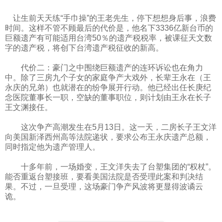
让生前天天练“手巾操”的王老先生，停下想想身后事，浪费
时间。这样不管不顾最后的代价是，他名下3336亿新台币的
巨额遗产有可能适用台湾50％的遗产税税率，被课征天文数
字的遗产税，将创下台湾遗产税征收的新高。
代价二：豪门之中围绕巨额遗产的连环诉讼也在角力
中。除了三房九个子女的家庭争产大戏外，长辈王永在（王
永庆的兄弟）也就潜在的纷争展开行动。他已经出任长庚纪
念医院董事长一职，空缺的董事职位，则计划由王永在长子
王文渊接任。
这次争产高潮发生在5月13日。这一天，二房长子王文洋
向美国新泽西州高等法院递状，要求公布王永庆遗产总额，
同时指定他为遗产管理人。
十多年前，一场婚变，王文洋失去了台塑集团的“权杖”。
能否重返台塑接班，要看美国法院是否受理此案和判决结
果。不过，一旦受理，这场豪门争产风波将更显得波谲云
诡。