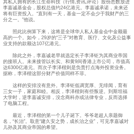
其私人拥有的长江生命科技（行情,资讯,评论）股份悉数放进
李嘉诚基金会，股权总值约24亿港元。李嘉诚承诺，未来还
将有巨资投入。“直到有一天，基金一定不会少于我财产的三
分之一。”他说。
照此比例算下来，这将是全球华人私人基金会中金额最
高的一个。如今，29岁的“三子”对教育、医疗、文化及公益事
业支持的款额达107亿港元。
除此之外，李嘉诚老早就选定长子李泽钜为其商业帝国
的接班人。未来接管以长实、和黄9间香港上市公司，市值高
达6300亿港元。而次子李泽楷则是负责打点海外投资业务。
据称，李泽楷这部分财产价值同样不菲。
这样的安排没有意外。李泽钜低调宽厚、无绯闻，育有
三女一子，家庭和睦。相反，李泽楷则有些叛逆。到斯坦福
大学时，逆李嘉诚安排，没念商科亦或法律专业，反而选择
了电脑工程。
最近，李泽楷的第一个儿子诞下。爷爷老超人亲题御
名，“长治”。取意“建久安之势，成长治之业”，可见李嘉诚对
儿孙及其商业帝国的希望。