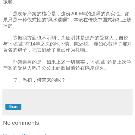
振聪。
是次争产案的核心是，这份2006年的遗嘱的真实性。如
果只是一种仪式性的“风水遗嘱”，本该在传统中国式葬礼上烧
掉的。
陈振聪方面也不示弱，为证明其是遗产的受益人，自说
与“小甜甜”有14年之久的地下情。陈还说，龚如心剪掉了那对
著名的辫子，把它们给了自己作为礼物。
扑朔迷离的是，如果上述一切属实，“小甜甜”还是上次争
产案的受益人吗？公公王廷歆目前还在隔岸观火。
哎，当初，何苦来的呢？
Share
No comments: