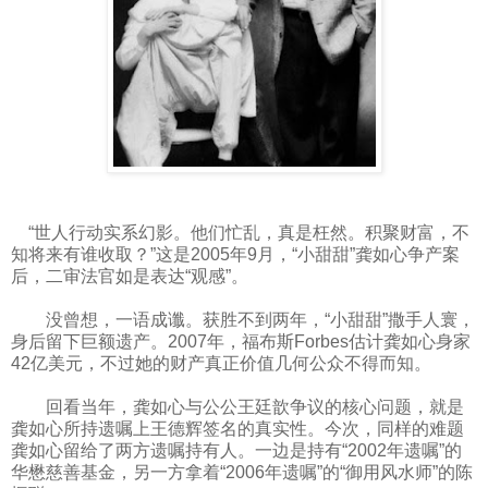
“世人行动实系幻影。他们忙乱，真是枉然。积聚财富，不
知将来有谁收取？”这是2005年9月，“小甜甜”龚如心争产案
后，二审法官如是表达“观感”。
没曾想，一语成谶。获胜不到两年，“小甜甜”撒手人寰，
身后留下巨额遗产。2007年，福布斯Forbes估计龚如心身家
42亿美元，不过她的财产真正价值几何公众不得而知。
回看当年，龚如心与公公王廷歆争议的核心问题，就是
龚如心所持遗嘱上王德辉签名的真实性。今次，同样的难题
龚如心留给了两方遗嘱持有人。一边是持有“2002年遗嘱”的
华懋慈善基金，另一方拿着“2006年遗嘱”的“御用风水师”的陈