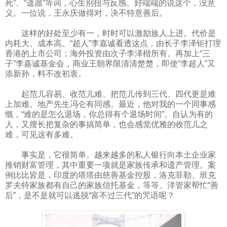
死”、“遗愿”等词，心生别扭与反感。好端端的说这个，没意
义。一位说，王永庆做得对，决不特意善后。
这样的好处至少有一，时时可以激励族人上进。代价是
内耗大、成本高。“超人”李嘉诚看透这点，由长子李泽钜打理
香港的上市公司；海外投资由次子李泽楷所有。再加上“三
子”李嘉诚基金会，商业王朝界限清清楚楚，即使“李超人”又
添新孙，料不改初衷。
起范儿容易、收范儿难、把范儿传到三代、四代更是难
上加难。地产先生冯仑有同感。最近，他对我的一个同事感
慨，“难的是怎么退场，你总得有个退场时间”。自认为有的
人，又擅长把复杂的事搞简单，也会感觉优雅的收范儿之
难，可见这有多难。
事实是，它很简单。越来越多的私人银行向本土企业家
推销财富管理，其中重要一项就是家族传承和遗产管理。案
例比比皆是，印度的塔塔由慈善基金控股，洛克菲勒、班克
罗夫特家族都有自己的家族信托基金，等等。洋管家帮忙“善
后”，是不是就可以逃脱“富不过三代”的咒语呢？