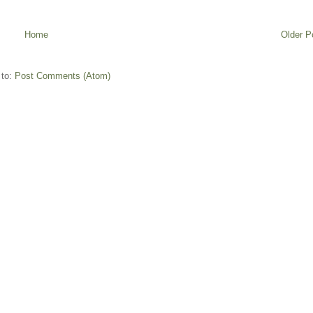
Home
Older P
 to:
Post Comments (Atom)