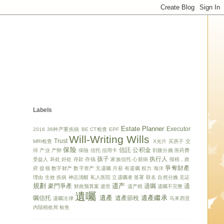
Labels
Estate Planner
Executor
2016
36种严重疾病
BE
CT检查
EPF
Will-Writing
Wills
Trust
MRI检查
X光片
买房子
交
保险
信託
公积金
待
产业
产卵
保險
信托
信用卡
剖腹分娩
医药费
孩子
执行人
受益人
坏处
好处
存款
存钱
家族信托
心脏病
报税，政
爭奪財產
府
提领
数字财产
数字资产
无遗嘱
月薪
有遗嘱
权力
海洋
理由
生效
疾病
神志清醒
私人医院
立遗嘱者
签署
联名
自然分娩
见证
規劃
遗产
豪門爭產
遗嘱
遗
财政预算案
逝世
遗产税
遗嘱不完整
遺囑
遺產
遺產繼承
嘱信托
遺產節稅
遗嘱法律
马来西亚
内陆税收局
鲑鱼