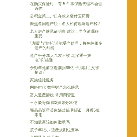
在购买保险时，有 5 件事保险代理不会告
诉你
公积金第二户口存款来缴付医药费
聚焦各国遗产税：名人如何规避遗产税?
老人房产继承证明多 建议：早立遗嘱很
重要
“遗嘱”与“信托”若能妥当处理，将免掉很多
遗产的纠纷
遗产平分20人亲友不收 老汉逐一拨
电“求”接受
余彭年死前立遗嘱捐66亿-子拟阻亡父裸
捐遗产
家族信托服务
网络时代 数字财产怎么继承
富人遺產節稅 常用四管道
王永慶骨肉 羅3姊弟分30億
郭晶晶誕霍英東嫡曾孫 剛晶B 月獲6萬
零用
不知遺產該如何繼承嗎
孩子年紀小‧遺產規劃也要早