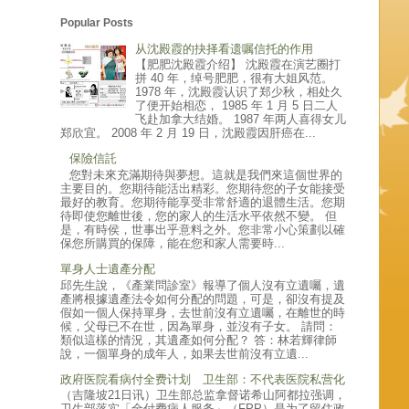
Popular Posts
从沈殿霞的抉择看遗嘱信托的作用
【肥肥沈殿霞介绍】 沈殿霞在演艺圈打
拼 40 年，绰号肥肥，很有大姐风范。
1978 年，沈殿霞认识了郑少秋，相处久
了便开始相恋， 1985 年 1 月 5 日二人
飞赴加拿大结婚。 1987 年两人喜得女儿
郑欣宜。 2008 年 2 月 19 日，沈殿霞因肝癌在...
保險信託
您對未來充滿期待與夢想。這就是我們來這個世界的
主要目的。您期待能活出精彩。您期待您的子女能接受
最好的教育。您期待能享受非常舒適的退體生活。您期
待即使您離世後，您的家人的生活水平依然不變。 但
是，有時侯，世事出乎意料之外。您非常小心策劃以確
保您所購買的保障，能在您和家人需要時...
單身人士遺產分配
邱先生說，《產業問診室》報導了個人沒有立遺囑，遺
產將根據遺產法令如何分配的問題，可是，卻沒有提及
假如一個人保持單身，去世前沒有立遺囑，在離世的時
候，父母已不在世，因為單身，並沒有子女。 請問：
類似這樣的情況，其遺產如何分配？ 答：林若輝律師
說，一個單身的成年人，如果去世前沒有立遺...
政府医院看病付全费计划 卫生部：不代表医院私营化
（吉隆坡21日讯）卫生部总监拿督诺希山阿都拉强调，
卫生部落实「全付费病人服务」（FPP）是为了留住政