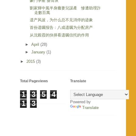
豪門爭產 搶骨灰
劉家輝中風半身癱妻兒謀產 慘遭助理詐
走數百萬
遗产风波，为什么总不见消停的迹象
首份遗嘱报告：八成遗嘱为分配房产
从沈殿霞的抉择看遗嘱信托的作用
►
April
(28)
►
January
(1)
►
2015
(3)
Total Pageviews
Translate
1
3
5
4
1
3
Powered by
Translate