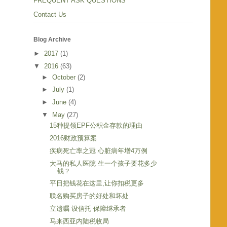
FREQUENT ASK QUESTIONS
Contact Us
Blog Archive
►
2017
(1)
▼
2016
(63)
►
October
(2)
►
July
(1)
►
June
(4)
▼
May
(27)
15种提领EPF公积金存款的理由
2016财政预算案
疾病死亡率之冠 心脏病年增4万例
大马的私人医院 生一个孩子要花多少
钱？
平日把钱花在这里,让你扣税更多
联名购买房子的好处和坏处
立遗嘱 设信托 保障继承者
马来西亚内陆税收局