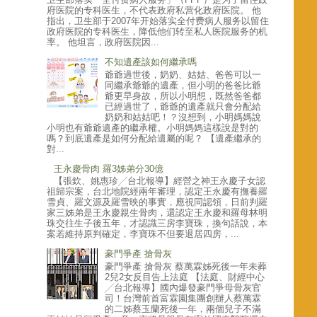
府医院的专科医生，不代表政府私营化政府医院。 他
指出，卫生部于2007年开始落实全付费病人服务以留住
政府医院的专科医生，降低他们转至私人医院服务的机
率。 他坦言，政府医院因...
不知遺產該如何繼承嗎
爺爺過世後，奶奶、姑姑、爸爸可以一
同繼承爺爺的遺產，但小明的爸爸比爺
爺更早身故，所以小明想，既然爸爸都
已經過世了，爺爺的遺產就只會分配給
奶奶和姑姑吧！？沒想到，小明媽媽說
小明也有爺爺遺產的繼承權。小明媽媽這樣說是對的
嗎？到底遺產是如何分配給遺屬的呢？ 【遺產繼承的
對...
王永慶骨肉 羅3姊弟分30億
【張欽、姚惠珍╱台北報導】經營之神王永慶子女認
祖歸宗案，台北地院經兩年審理，認定王永慶有撫養羅
雪貞、羅文源及羅雪映的事實，應視同認領，日前判羅
家三姊弟是王永慶親生骨肉，還認定王永慶和羅母林明
珠交往生子後五年，才認識三房李寶珠，換句話說，本
案若維持原判確定，李寶珠不但要退居四房，...
豪門爭產 搶骨灰
豪門爭產 搶骨灰 蔡萬霖姊死後一年未葬
2兒2女反目告上法庭 【法庭、財經中心
╱台北報導】國內爆發豪門爭母骨灰官
司！台灣前首富霖園集團創辦人蔡萬霖
的二姊蔡玉蘭死後一年，兩個兒子不滿