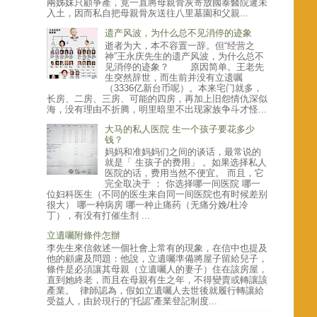
兩姊妹只顧爭產，竟一直將母親骨灰寄放國泰醫院遲未
入土，因而私自把母親骨灰送往八里墓園和父親...
遗产风波，为什么总不见消停的迹象
逝者为大，本不容置一辞。但“经营之
神”王永庆先生的遗产风波，为什么总不
见消停的迹象？ 原因简单。王老先
生突然辞世，而生前并没有立遗嘱
（3336亿新台币呢）。本来宅门就多，
长房、二房、三房、可能的四房，再加上旧怨情仇深似
海，没有理由不折腾，明里暗里不出现家族争斗才怪...
大马的私人医院 生一个孩子要花多少
钱？
妈妈和准妈妈们之间的谈话，最常说的
就是「 生孩子的费用」 。如果选择私人
医院的话，费用当然不便宜。 而且，它
完全取决于 ： 你选择哪一间医院 哪一
位妇科医生（不同的医生来自同一间医院也有时候差别
很大） 哪一种病房 哪一种止痛药（无痛分娩/杜冷
丁），有没有打催生剂 ...
立遺囑附條件怎辦
李先生來信敘述一個社會上常有的現象，在信中也提及
他的顧慮及問題：他說，立遺囑準備將屋子留給兒子，
條件是必須讓其母親（立遺囑人的妻子）住在該房屋，
直到她終老，而且在母親有生之年，不得變賣或轉讓該
產業。 律師認為，假如立遺囑人去世後就履行轉讓給
受益人，由於現行的“托認”產業登記制度...